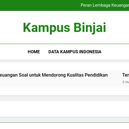
Integrasi Spiritualitas serta
Peran Lembaga Keuangan
Terobosan di Blen
Pembelajaran Campur
Integrasi Spiritualitas serta
Kampus Binjai
Peran Lembaga Keuangan
Terobosan di Blen
Pembelajaran Campur
HOME
DATA KAMPUS INDONESIA
tuk Mendorong Kualitas Pendidikan
Terobosan di Blend
3 Months Ago