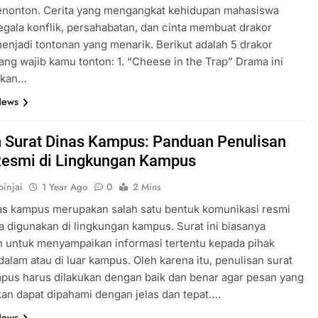
enonton. Cerita yang mengangkat kehidupan mahasiswa
gala konflik, persahabatan, dan cinta membuat drakor
njadi tontonan yang menarik. Berikut adalah 5 drakor
ng wajib kamu tonton: 1. “Cheese in the Trap” Drama ini
hkan…
News
 Surat Dinas Kampus: Panduan Penulisan
Resmi di Lingkungan Kampus
injai
1 Year Ago
0
2 Mins
as kampus merupakan salah satu bentuk komunikasi resmi
a digunakan di lingkungan kampus. Surat ini biasanya
 untuk menyampaikan informasi tertentu kepada pihak
i dalam atau di luar kampus. Oleh karena itu, penulisan surat
pus harus dilakukan dengan baik dan benar agar pesan yang
an dapat dipahami dengan jelas dan tepat….
News