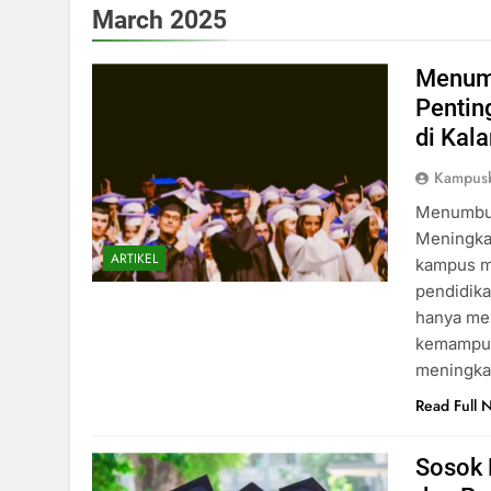
March 2025
Menumb
Pentin
di Kal
Kampusb
Menumbuh
Meningkat
ARTIKEL
kampus me
pendidikan
hanya me
kemampuan 
meningka
Read Full 
Sosok 