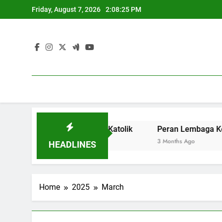
Skip
Friday, August 7, 2026
2:08:26 PM
to
content
Contoh Kampus Katolik
Peran Lembaga Keuangan Soal un
3 Months Ago
HEADLINES
Home
2025
March