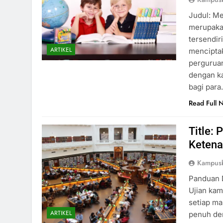
Judul: Me
merupakan
tersendir
ARTIKEL
menciptak
perguruan
dengan ka
bagi par
Read Full 
Title:
Ketena
Kampusb
Panduan 
Ujian ka
setiap ma
ARTIKEL
penuh de