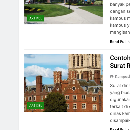
banyak p
dengan se
kampus me
ARTIKEL
kampus ya
mengisa
Read Full 
Contoh
Surat 
Kampusb
Surat din
yang bias
digunakan
ARTIKEL
terkait d
dinas kam
disampaik
Read Full 