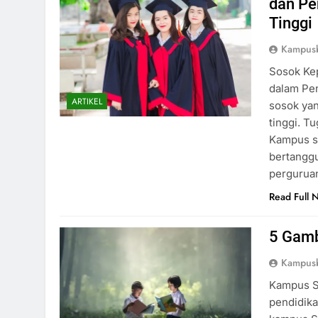
dan Pe
Tinggi
Kampusb
Sosok Ke
dalam Pe
ARTIKEL
sosok yan
tinggi. T
Kampus s
bertangg
perguruan
Read Full 
5 Gamb
Kampusb
Kampus S
pendidika