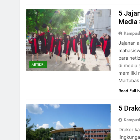
5 Jaja
Media 
Kampusb
Jajanan a
mahasisw
para neti
ARTIKEL
di media 
memiliki 
Martabak 
Read Full 
5 Drak
Kampusb
Drakor ka
lingkunga