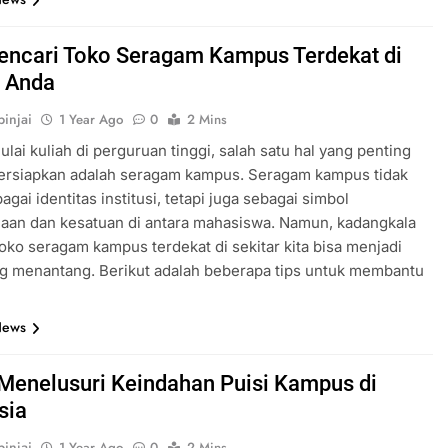
encari Toko Seragam Kampus Terdekat di
r Anda
injai
1 Year Ago
0
2 Mins
lai kuliah di perguruan tinggi, salah satu hal yang penting
persiapkan adalah seragam kampus. Seragam kampus tidak
gai identitas institusi, tetapi juga sebagai simbol
aan dan kesatuan di antara mahasiswa. Namun, kadangkala
oko seragam kampus terdekat di sekitar kita bisa menjadi
g menantang. Berikut adalah beberapa tips untuk membantu
News
 Menelusuri Keindahan Puisi Kampus di
sia
injai
1 Year Ago
0
2 Mins