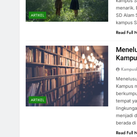
kampus SD
menarik. 
SD Alam 
ARTIKEL
kampus SD
Read Full 
Menelu
Kampus
Kampusb
Menelusu
Kampus m
berkumpul
ARTIKEL
tempat ya
lingkunga
menjadi d
berada d
Read Full 