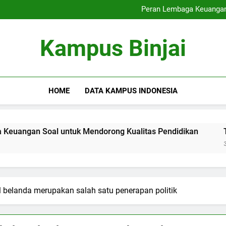
Integrasi Spiritualitas serta
Peran Lembaga Keuangan
Terobosan di Blen
Pembelajaran Campur
Integrasi Spiritualitas serta
Kampus Binjai
Peran Lembaga Keuangan
Terobosan di Blen
Pembelajaran Campur
HOME
DATA KAMPUS INDONESIA
n Soal untuk Mendorong Kualitas Pendidikan
Terobosa
3 Months A
l belanda merupakan salah satu penerapan politik