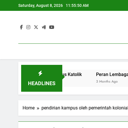
Skip
Saturday, August 8, 2026
11:55:50 AM
to
content
 Analisis Contoh Kampus Katolik
Peran Lembaga Keuanga
3 Months Ago
HEADLINES
Home
pendirian kampus oleh pemerintah kolonia