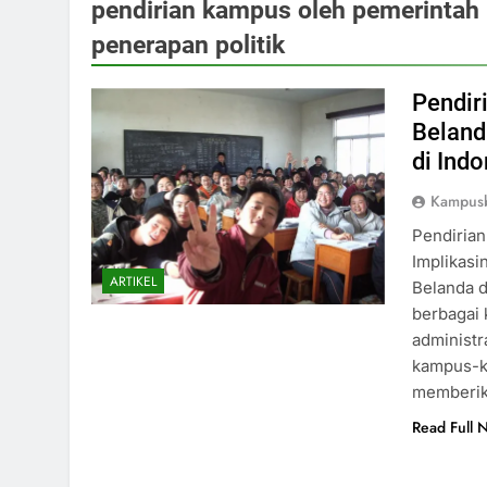
pendirian kampus oleh pemerintah 
penerapan politik
Pendir
Beland
di Ind
Kampusb
Pendirian
Implikasi
ARTIKEL
Belanda d
berbagai 
administr
kampus-ka
memberik
Read Full 