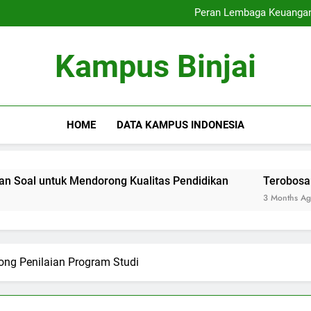
Integrasi Spiritualitas serta
Peran Lembaga Keuangan
Terobosan di Blen
Pembelajaran Campur
Integrasi Spiritualitas serta
Kampus Binjai
Peran Lembaga Keuangan
Terobosan di Blen
Pembelajaran Campur
HOME
DATA KAMPUS INDONESIA
k Mendorong Kualitas Pendidikan
Terobosan di Blende
3 Months Ago
ng Penilaian Program Studi