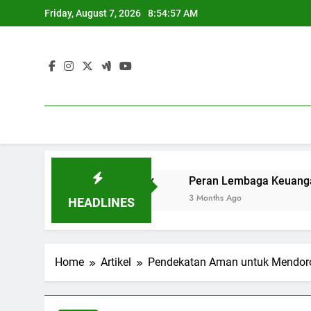
Skip
Friday, August 7, 2026
8:54:58 AM
to
content
ontoh Kampus Katolik
Peran Lembaga Keuangan Soal untu
3 Months Ago
HEADLINES
Home
Artikel
Pendekatan Aman untuk Mendoro