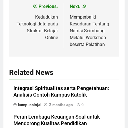
Post
Previous:
Next:
navigation
Kedudukan
Memperbaiki
Teknologi data pada
Kesadaran Tentang
Struktur Belajar
Nutrisi Seimbang
Online
Melalui Workshop
beserta Pelatihan
Related News
Integrasi Spiritualitas serta Pengetahuan:
Analisis Contoh Kampus Katolik
kampusbinjai
2 months ago
0
Peran Lembaga Keuangan Soal untuk
Mendorong Kualitas Pendidikan